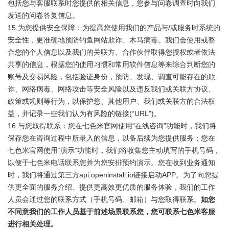
包括您与客服联系时您提供的相关信息，您参与问卷调查时向我们
发送的问卷答复信息。
15.为您提供安全保障：为提高您使用我们的产品与/或服务时系统的
安全性，更准确地预防钓鱼网站欺诈、木马病毒。我们会使用或整
合您的个人信息以及我们的关联方、合作伙伴取得您授权或者依法
共享的信息，根据您的使用习惯和常用软件信息等来综合判断您的
账号及交易风险，包括验证身份，预防、发现、调查可能存在的欺
诈、网络病毒、网络攻击等安全风险以及违反我们或关联方协议、
政策或规则等行为，以保护您、其他用户、我们或关联方的合法权
益，并记录一些我们认为有风险的链接(“URL”)。
16.与您取得联系：您在七色米官网使用“在线咨询”功能时，我们将
保存您在咨询过程中所录入的信息，以备后续为您提供服务；您在
七色米官网使用“演示”功能时，我们将收集您主动填写的手机号码，
以便于七色米电话联系您并为您安排预约演示。您在收到业务通知
时，我们将通过第三方api.openinstall.io链接启动APP。为了向您提
供更全面的服务介绍、提供更高效更优质的服务体验，我们的工作
人员会通过您的联系方式（手机号码、邮箱）与您取得联系。
如您
不同意我们的工作人员基于前述场景联系您，您可联系七色米客服
进行相关处理。