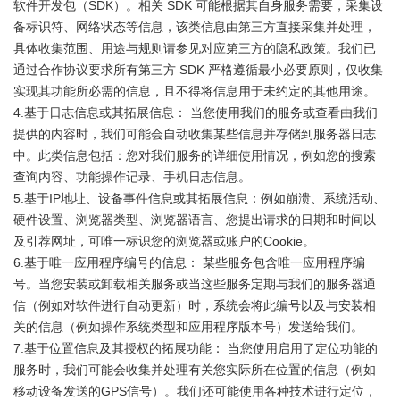
软件开发包（SDK）。相关 SDK 可能根据其自身服务需要，采集设
备标识符、网络状态等信息，该类信息由第三方直接采集并处理，
具体收集范围、用途与规则请参见对应第三方的隐私政策。我们已
通过合作协议要求所有第三方 SDK 严格遵循最小必要原则，仅收集
实现其功能所必需的信息，且不得将信息用于未约定的其他用途。
4.基于日志信息或其拓展信息： 当您使用我们的服务或查看由我们
提供的内容时，我们可能会自动收集某些信息并存储到服务器日志
中。此类信息包括：您对我们服务的详细使用情况，例如您的搜索
查询内容、功能操作记录、手机日志信息。
5.基于IP地址、设备事件信息或其拓展信息：例如崩溃、系统活动、
硬件设置、浏览器类型、浏览器语言、您提出请求的日期和时间以
及引荐网址，可唯一标识您的浏览器或账户的Cookie。
6.基于唯一应用程序编号的信息： 某些服务包含唯一应用程序编
号。当您安装或卸载相关服务或当这些服务定期与我们的服务器通
信（例如对软件进行自动更新）时，系统会将此编号以及与安装相
关的信息（例如操作系统类型和应用程序版本号）发送给我们。
7.基于位置信息及其授权的拓展功能： 当您使用启用了定位功能的
服务时，我们可能会收集并处理有关您实际所在位置的信息（例如
移动设备发送的GPS信号）。我们还可能使用各种技术进行定位，