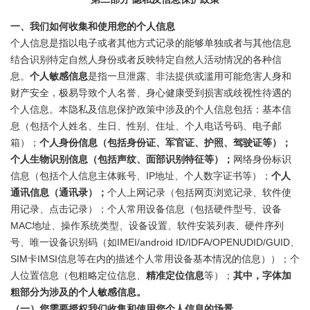
一、我们如何收集和使用您的个人信息
个人信息是指以电子或者其他方式记录的能够单独或者与其他信息
结合识别特定自然人身份或者反映特定自然人活动情况的各种信
息。
个人敏感信息
是指一旦泄露、非法提供或滥用可能危害人身和
财产安全，极易导致个人名誉、身心健康受到损害或歧视性待遇的
个人信息。本隐私及信息保护政策中涉及的个人信息包括：基本信
息（包括个人姓名、生日、性别、住址、个人电话号码、电子邮
箱）；
个人身份信息（包括身份证、军官证、护照、驾驶证等）；
个人生物识别信息（包括声纹、面部识别特征等）；
网络身份标识
信息（包括个人信息主体账号、IP地址、个人数字证书等）；
个人
通讯信息（通讯录）；
个人上网记录（包括网页浏览记录、软件使
用记录、点击记录）；个人常用设备信息（包括硬件型号、设备
MAC地址、操作系统类型、设备设置、软件安装列表、硬件序列
号、唯一设备识别码（如IMEI/android ID/IDFA/OPENUDID/GUID、
SIM卡IMSI信息等在内的描述个人常用设备基本情况的信息））；个
人位置信息（包粗略定位信息、
精准定位信息
等）；
其中，字体加
粗部分为涉及的个人敏感信息。
（一）您需要授权我们收集和使用您个人信息的场景