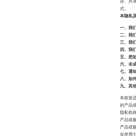
存、共
式。
本隐私
一、我
二、我
三、我们
四、我
五、您
六、未
七、通
八、如
九、其
本政策
的产品
隐私权
产品或
产品或
在使用