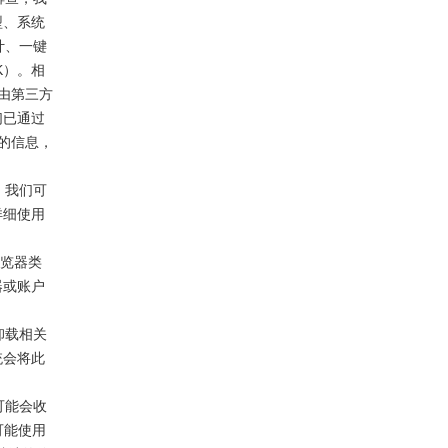
型、系统
计、一键
K）。相
由第三方
们已通过
的信息，
，我们可
详细使用
浏览器类
器或账户
卸载相关
统会将此
。
可能会收
可能使用