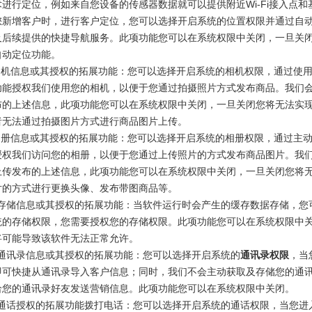
进行定位，例如来自您设备的传感器数据就可以提供附近Wi-Fi接入点和
您新增客户时，进行客户定位，您可以选择开启系统的位置权限并通过自
及后续提供的快捷导航服务。此项功能您可以在系统权限中关闭，一旦关
自动定位功能。
于相机信息或其授权的拓展功能：您可以选择开启系统的相机权限，通过使
功能授权我们使用您的相机，以便于您通过拍摄照片方式发布商品。我们
布的上述信息，此项功能您可以在系统权限中关闭，一旦关闭您将无法实
者无法通过拍摄图片方式进行商品图片上传。
于相册信息或其授权的拓展功能：您可以选择开启系统的相册权限，通过主
授权我们访问您的相册，以便于您通过上传照片的方式发布商品图片。我
上传发布的上述信息，此项功能您可以在系统权限中关闭，一旦关闭您将
片的方式进行更换头像、发布带图商品等。
基于存储信息或其授权的拓展功能：当软件运行时会产生的缓存数据存储，您
统的存储权限，您需要授权您的存储权限。此项功能您可以在系统权限中
将可能导致该软件无法正常允许。
于通讯录信息或其授权的拓展功能：您可以选择开启系统的
通讯录权限
，当
即可快捷从通讯录导入客户信息；同时，我们不会主动获取及存储您的通
给您的通讯录好友发送营销信息。此项功能您可以在系统权限中关闭。
基于通话授权的拓展功能拨打电话：您可以选择开启系统的通话权限，当您进