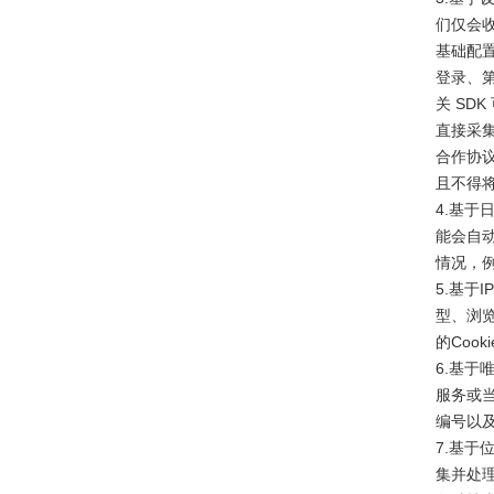
们仅会
基础配
登录、
关 SD
直接采
合作协议
且不得将
4.基于
能会自
情况，
5.基于
型、浏
的Cook
6.基于
服务或
编号以
7.基于
集并处