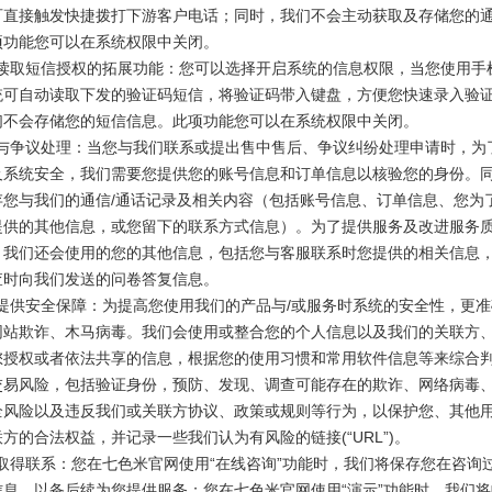
可直接触发快捷拨打下游客户电话；同时，我们不会主动获取及存储您的
项功能您可以在系统权限中关闭。
基于读取短信授权的拓展功能：您可以选择开启系统的信息权限，当您使用手
统可自动读取下发的验证码短信，将验证码带入键盘，方便您快速录入验
们不会存储您的短信信息。此项功能您可以在系统权限中关闭。
客服与争议处理：当您与我们联系或提出售中售后、争议纠纷处理申请时，为
及系统安全，我们需要您提供您的账号信息和订单信息以核验您的身份。
存您与我们的通信/通话记录及相关内容（包括账号信息、订单信息、您为
提供的其他信息，或您留下的联系方式信息）。为了提供服务及改进服务
，我们还会使用的您的其他信息，包括您与客服联系时您提供的相关信息
查时向我们发送的问卷答复信息。
您提供安全保障：为提高您使用我们的产品与/或服务时系统的安全性，更
网站欺诈、木马病毒。我们会使用或整合您的个人信息以及我们的关联方
您授权或者依法共享的信息，根据您的使用习惯和常用软件信息等来综合
交易风险，包括验证身份，预防、发现、调查可能存在的欺诈、网络病毒
全风险以及违反我们或关联方协议、政策或规则等行为，以保护您、其他
方的合法权益，并记录一些我们认为有风险的链接(“URL”)。
您取得联系：您在七色米官网使用“在线咨询”功能时，我们将保存您在咨询
信息，以备后续为您提供服务；您在七色米官网使用“演示”功能时，我们将