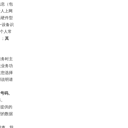
信息（包
个人上网
括硬件型
一设备识
描述个人常
）；
其
服务时主
关业务功
在您选择
用说明请
话号码、
料。
们提供的
理的数据
排查，我