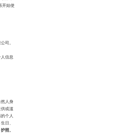
再开始使
限公司。
个人信息
自然人身
提供或滥
遇的个人
、生日、
、护照、