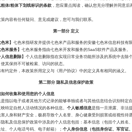
以粗体/粗体下划线标识的条款
，您应重点阅读，确认您充分理解并同意后
政策内容有任何疑问、意见或建议，您可与我们联系。
第一部分 定义
七色米】
七色米指研发并提供七色米产品和服务的安徽七色米信息科技有
七色米服务】
七色米服务指由七色米开发和服务的SaaS软件产品及服务。
个人信息删除】
个人信息删除指在实现日常业务功能所涉及的系统中去除
，使其保持不可被检索、访问的状态。
另有约定外，本政策所用定义与《用户协议》中的定义具有相同的涵义。
第二部分 隐私及信息保护政策
们如何收集和使用您的个人信息
息是指以电子或者其他方式记录的能够单独或者与其他信息结合识别特定
反映特定自然人活动情况的各种信息。
个人敏感信息
是指一旦泄露、非法
危害人身和财产安全，极易导致个人名誉、身心健康受到损害或歧视性待
本隐私及信息保护政策中涉及的个人信息包括：基本信息（包括个人姓名
住址、个人电话号码、电子邮箱）；
个人身份信息（包括身份证、军官证