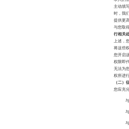
主动填
时，我们
提供更
与您取
行相关
上述，
将这些
您开启
权限即
无法为
权所进
（二）
您应充