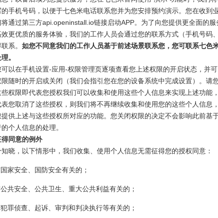
写的手机号码，以便于七色米电话联系您并为您安排预约演示。您在收到
将通过第三方api.openinstall.io链接启动APP。为了向您提供更全面的
高效更优质的服务体验，我们的工作人员会通过您的联系方式（手机号码
得联系。
如您不同意我们的工作人员基于前述场景联系您，您可联系七色
处理。
您可以在手机设置-应用-权限管理页逐项查看您上述权限的开启状态，并可
权限随时的开启或关闭（我们会指引您在您的设备系统中完成设置）。请
这些权限即代表您授权我们可以收集和使用这些个人信息来实现上述功能
代表您取消了这些授权，则我们将不再继续收集和使用您的这些个人信息
您提供上述与这些授权所对应的功能。您关闭权限的决定不会影响此前基
行的个人信息的处理。
征得同意的例外
分知晓，以下情形中，我们收集、使用个人信息无需征得您的授权同意：
与国家安全、国防安全有关的；
与公共安全、公共卫生、重大公共利益有关的；
与犯罪侦查、起诉、审判和判决执行等有关的；