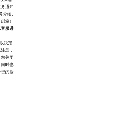
业务通知
服务介绍、
、邮箱）
米客服进
以决定
您注意，
，您关闭
，同时也
于您的授