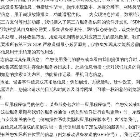
收集设备基础信息，包括硬件型号、操作系统版本、屏幕分辨率、网络类
置信息，用于崩溃故障排查、功能适配优化。 为实现消息推送、数据统
第三方支付等附加功能，我们接入了第三方服务提供商的软件开发包（SD
K 可能根据其自身服务需要，采集设备标识符、网络状态等信息，该类信息
集并处理，具体收集范围、用途与规则请参见对应第三方的隐私政策。我
要求所有第三方 SDK 严格遵循最小必要原则，仅收集实现其功能所必需
信息用于未约定的其他用途。
日志信息或其拓展信息： 当您使用我们的服务或查看由我们提供的内容时
动收集某些信息并存储到服务器日志中。此类信息包括：您对我们服务的
例如您的搜索查询内容、功能操作记录、手机日志信息。
IP地址、设备事件信息或其拓展信息：例如崩溃、系统活动、硬件设置、
览器语言、您提出请求的日期和时间以及引荐网址，可唯一标识您的浏览
ie。
唯一应用程序编号的信息： 某些服务包含唯一应用程序编号。当您安装或
当这些服务定期与我们的服务器通信（例如对软件进行自动更新）时，系
及与安装相关的信息（例如操作系统类型和应用程序版本号）发送给我们
位置信息及其授权的拓展功能： 当您使用启用了定位功能的服务时，我们
理有关您实际所在位置的信息（例如移动设备发送的GPS信号）。我们还