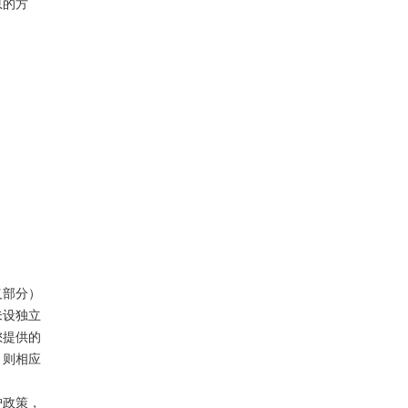
息的方
义部分）
未设独立
您提供的
，则相应
护政策，