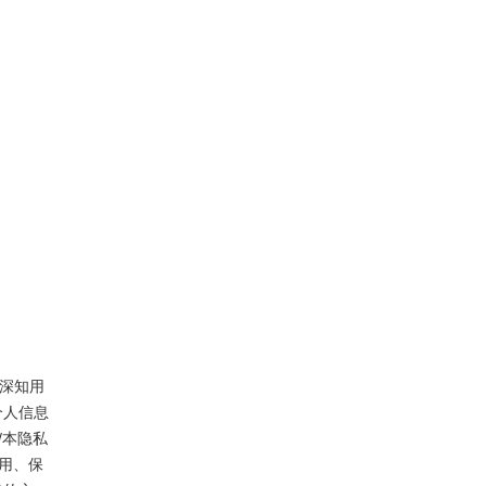
深知用
个人信息
/本隐私
用、保