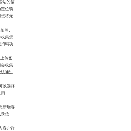
基站的信
动定位确
闭您将无
用拍照、
会收集您
现扫码功
动上传图
们会收集
无法通过
可以选择
关闭，一
您新增客
讯录信
入客户详