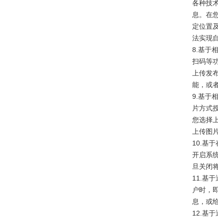
各种技术
息。在
定位置
法实现
8.基
扫码等
上传发
能，或
9.基
片方式
您选择
上传图
10.
开启系
旦关闭
11.基
户时，
息，或
12.