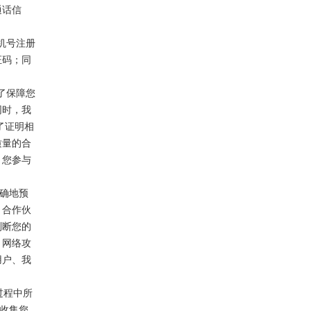
通话信
机号注册
证码；同
了保障您
同时，我
了证明相
质量的合
，您参与
准确地预
、合作伙
判断您的
、网络攻
用户、我
过程中所
收集您