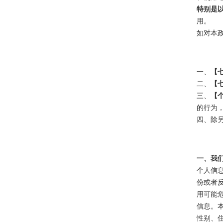
特别是
用。
如对本
一、
【
二、
【
三、
【
的行为
四、除
一、我
个人信
份或者
用可能
信息。
性别、