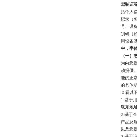
驾驶证
括个人信
记录（
号、设
别码（如I
用设备
中，字
（一）
为向您
动提供
能的正
的具体
查看以
1.基于
联系地
2.基
产品及
以及您
3.基于