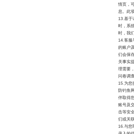
情页，
息。此
13.
时，系
时，我
14.
的账户
们会保
关事实
理需要
问卷调
15.为
防钓鱼
伴取得
账号及
击等安
们或关联
16.与
录入的