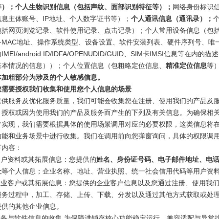
等）；个人生物识别信息（包括声纹、面部识别特征等）；
网络身份标识
息主体账号、IP地址、个人数字证书等）；
个人通讯信息（通讯录）；
包括网页浏览记录、软件使用记录、点击记录）；个人常用设备信息（包
备MAC地址、操作系统类型、设备设置、软件安装列表、硬件序列号、唯
MEI/android ID/IDFA/OPENUDID/GUID、SIM卡IMSI信息等在内的
基本情况的信息））；个人位置信息（包粗略定位信息、
精准定位信息
等
体加粗部分为涉及的个人敏感信息。
您需要授权我们收集和使用您个人信息的场景
提供服务及优化服务质量，我们可能会收集您在注册、使用我们的产品及
、授权或因为使用我们的产品及服务而产生的下列及有关信息。为确保相
常实现，我们需要根据具体的使用场景调用对应的必要权限，这类信息将
功能和业务场景中进行收集。我们在调用前向您弹窗询问，具体的权限调
下内容：
用户资料或其拓展信息：您提供的
姓名、身份证号码、电子邮件地址、电
址
等个人信息；企业名称、地址、营业执照、统一社会信用代码等用户资
于企业客户或其拓展信息：您提供的企业客户信息以及您通过注册、使用我
服务过程中，加工、存储、上传、下载、分发以及通过其他方式获取或处
提供的其他企业信息。
设备与软件信息的收集 为保障进销存核心功能稳定运行、兼容适配与异常